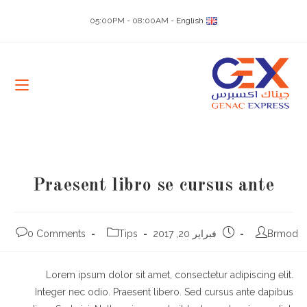
Ski
- 05:00PM - 08:00AM
English
t
conten
Praesent libro se cursus ante
Post
Post
Post
Post
Brmod
فبراير 20, 2017
Tips
0 Comments
comments:
category:
published:
author:
Lorem ipsum dolor sit amet, consectetur adipiscing elit.
Integer nec odio. Praesent libero. Sed cursus ante dapibus