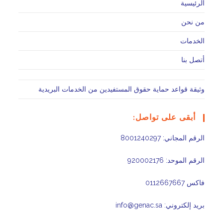
الرئيسية
من نحن
الخدمات
أتصل بنا
وثيقة قواعد حماية حقوق المستفيدين من الخدمات البريدية
أبقى على تواصل:
الرقم المجاني: 8001240297
الرقم الموحد: 920002176
فاكس 0112667667
بريد إلكتروني: info@genac.sa