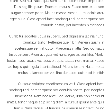
diam. Sed nisi. Nulla quis sem at nibh elementum imperdiet.
Duis sagittis ipsum. Praesent mauris. Fusce nec tellus sed
augue semper porta. Mauris massa. Vestibulum lacinia arcu
eget nulla. Class aptent taciti sociosqu ad litora torquent per
conubia nostra, per inceptos himenaeos.
Curabitur sodales ligula in libero. Sed dignissim lacinia nunc.
Curabitur tortor. Pellentesque nibh. Aenean quam. In
scelerisque sem at dolor. Maecenas mattis. Sed convallis
tristique sem. Proin ut ligula vel nunc egestas porttitor. Morbi
lectus risus, iaculis vel, suscipit quis, luctus non, massa. Fusce
ac turpis quis ligula lacinia aliquet. Mauris ipsum. Nulla metus
metus, ullamcorper vel, tincidunt sed, euismod in, nibh.
Quisque volutpat condimentum velit. Class aptent taciti
sociosqu ad litora torquent per conubia nostra, per inceptos
himenaeos. Nam nec ante. Sed lacinia, urna non tincidunt
mattis, tortor neque adipiscing diam, a cursus ipsum ante quis
turpis. Nulla facilisi. Ut fringilla. Suspendisse potenti. Nunc